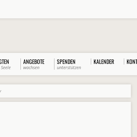
GTEN
ANGEBOTE
SPENDEN
KALENDER
KON
 Seele
wachsen
unterstützen
y