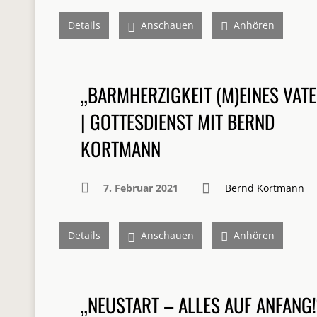
Details
Anschauen
Anhören
„BARMHERZIGKEIT (M)EINES VAT
| GOTTESDIENST MIT BERND
KORTMANN
7. Februar 2021
Bernd Kortmann
Details
Anschauen
Anhören
„NEUSTART – ALLES AUF ANFANG!“