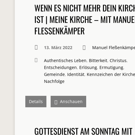
WENN ES NICHT MEHR DEIN KIRC
IST | MEINE KIRCHE – MIT MANUE
FLESSENKÄMPER
13. März 2022
Manuel Fleßenkämp
Authentisches Leben
,
Bitterkeit
,
Christus
,
Entscheidungen
,
Erlösung
,
Ermutigung
,
Gemeinde
,
Identität
,
Kennzeichen der Kirch
Nachfolge
Details
Anschauen
GOTTESDIENST AM SONNTAG MIT