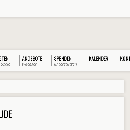
GTEN
ANGEBOTE
SPENDEN
KALENDER
KON
 Seele
wachsen
unterstützen
UDE