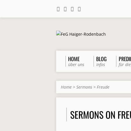
HOME
BLOG
PREDI
über uns
Infos
für die
Home
>
Sermons
>
Freude
SERMONS ON FRE