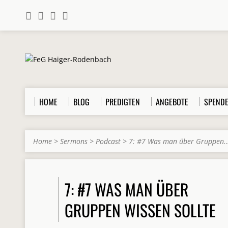
HOME
BLOG
PREDIGTEN
ANGEBOTE
SPEND
Home
>
Sermons
>
Podcast
>
7: #7 Was man über Gruppen
7: #7 WAS MAN ÜBER
GRUPPEN WISSEN SOLLTE