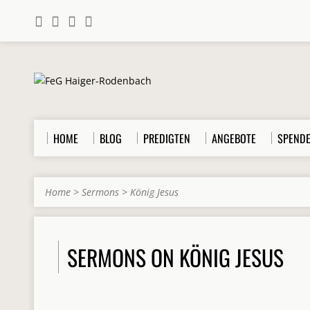
HOME
BLOG
PREDIGTEN
ANGEBOTE
SPEND
Home
>
Sermons
>
König Jesus
SERMONS ON KÖNIG JESUS