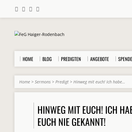
HOME
BLOG
PREDIGTEN
ANGEBOTE
SPEND
Home
>
Sermons
>
Predigt
>
Hinweg mit euch! Ich habe…
HINWEG MIT EUCH! ICH HA
EUCH NIE GEKANNT!