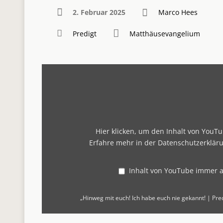
2. Februar 2025
Marco Hees
Predigt
Matthäusevangelium
„Hinweg
mit
euch!
Ich
habe
euch
nie
gekannt!
|
Hier klicken, um den Inhalt von YouT
Predigt
Erfahre mehr in der
Datenschutzerklär
mit
Marco
Hees“
von
Inhalt von YouTube immer 
YouTube
anzeigen
„Hinweg mit euch! Ich habe euch nie gekannt! | Pre