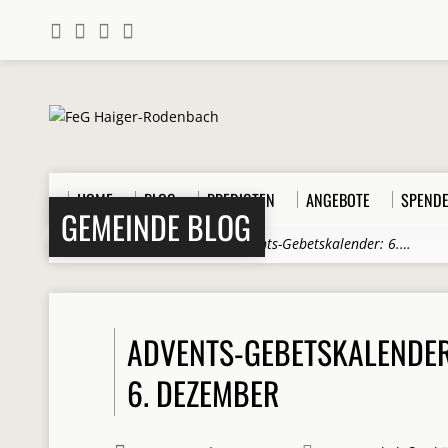
HOME
BLOG
PREDIGTEN
ANGEBOTE
SPEND
GEMEINDE BLOG
Home
>
Beiträge
>
2019
>
Advents-Gebetskalender: 6.…
ADVENTS-GEBETSKALENDER
6. DEZEMBER