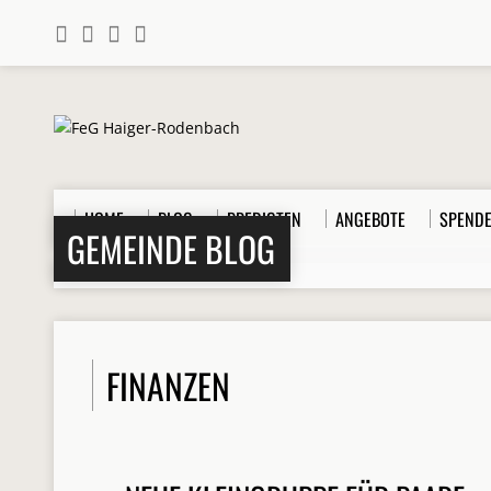
HOME
BLOG
PREDIGTEN
ANGEBOTE
SPEND
GEMEINDE BLOG
Home
>
Beiträge
>
Finanzen
FINANZEN