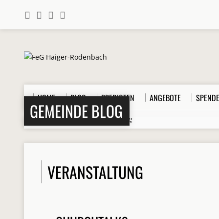
HOME
BLOG
PREDIGTEN
ANGEBOTE
SPEND
GEMEINDE BLOG
Home
>
Beiträge
>
Veranstaltung
VERANSTALTUNG