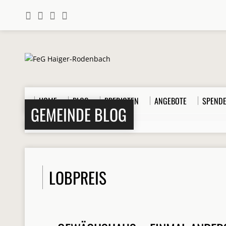
HOME
BLOG
PREDIGTEN
ANGEBOTE
SPEND
GEMEINDE BLOG
Home
>
Beiträge
>
Lobpreis
LOBPREIS