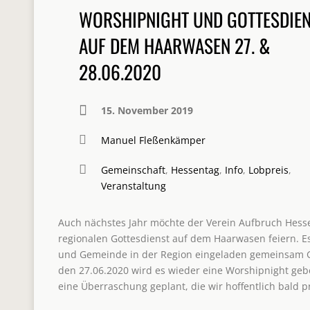
WORSHIPNIGHT UND GOTTESDIE
AUF DEM HAARWASEN 27. &
28.06.2020
15. November 2019
Manuel Fleßenkämper
Gemeinschaft
,
Hessentag
,
Info
,
Lobpreis
,
Veranstaltung
Auch nächstes Jahr möchte der Verein Aufbruch Hesse
regionalen Gottesdienst auf dem Haarwasen feiern. Es
und Gemeinde in der Region eingeladen gemeinsam 
den 27.06.2020 wird es wieder eine Worshipnight geb
eine Überraschung geplant, die wir hoffentlich bald 