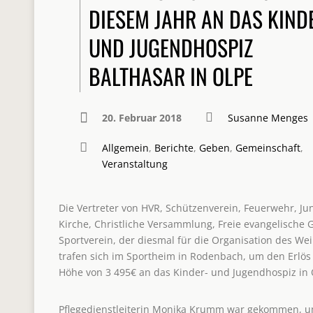
DIESEM JAHR AN DAS KIND
UND JUGENDHOSPIZ
BALTHASAR IN OLPE
20. Februar 2018
Susanne Menges
Allgemein
,
Berichte
,
Geben
,
Gemeinschaft
,
Veranstaltung
Die Vertreter von HVR, Schützenverein, Feuerwehr, Ju
Kirche, Christliche Versammlung, Freie evangelisch
Sportverein, der diesmal für die Organisation des We
trafen sich im Sportheim in Rodenbach, um den Erlö
Höhe von 3 495€ an das Kinder- und Jugendhospiz in
Pflegedienstleiterin Monika Krumm war gekommen, u