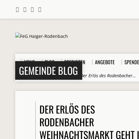
HOME
BLOG
PREDIGTEN
ANGEBOTE
SPEND
GEMEINDE BLOG
Home
>
Beiträge
>
Allgemein
>
Der Erlös des Rodenbacher…
DER ERLÖS DES
RODENBACHER
WEIHNACHTSMARKT GEHT 