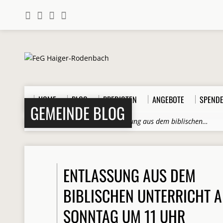
HOME
BLOG
PREDIGTEN
ANGEBOTE
SPEND
GEMEINDE BLOG
Home
>
Beiträge
>
BU
>
Entlassung aus dem biblischen…
ENTLASSUNG AUS DEM
BIBLISCHEN UNTERRICHT 
SONNTAG UM 11 UHR