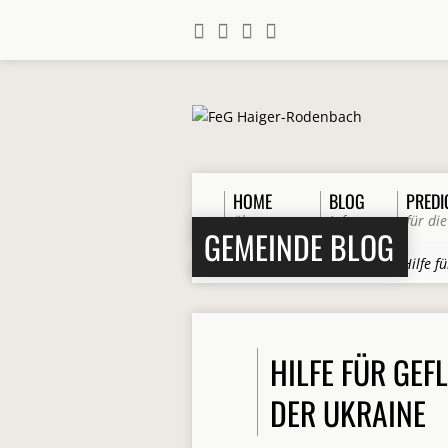
HOME
BLOG
PREDI
über uns
Infos
für die
GEMEINDE BLOG
Home
>
Beiträge
>
Allgemein
>
Hilfe f
HILFE FÜR GEF
DER UKRAINE