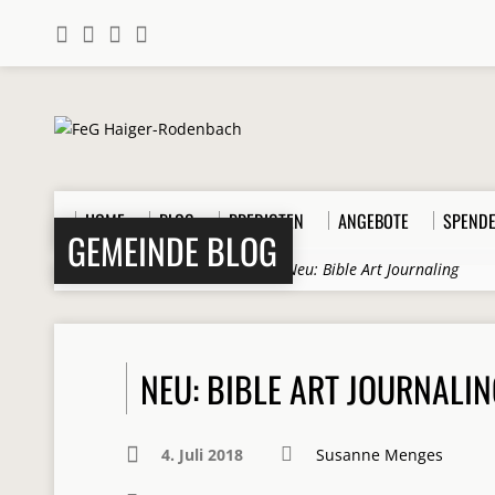
HOME
BLOG
PREDIGTEN
ANGEBOTE
SPEND
GEMEINDE BLOG
Home
>
Beiträge
>
Allgemein
>
Neu: Bible Art Journaling
NEU: BIBLE ART JOURNALI
4. Juli 2018
Susanne Menges