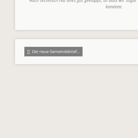
Auch technisch hat alles gut geklappt, so dass wir soga
konnten.
Der neue Gemeindebrief…