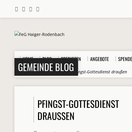
HOME
BLOG
PREDIGTEN
ANGEBOTE
SPEND
GEMEINDE BLOG
Home
>
Beiträge
>
Berichte
>
Pfingst-Gottesdienst draußen
PFINGST-GOTTESDIENST
DRAUSSEN