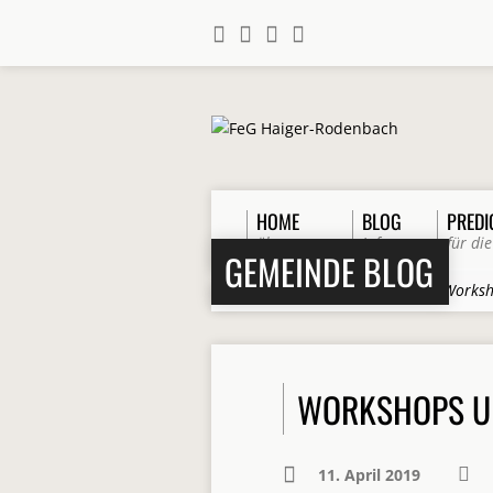
HOME
BLOG
PREDI
über uns
Infos
für die
GEMEINDE BLOG
Home
>
Beiträge
>
Allgemein
>
Worksh
WORKSHOPS U
11. April 2019