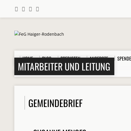
HOME
BLOG
PREDIGTEN
ANGEBOTE
SPEND
MITARBEITER UND LEITUNG
Home
>
Personen
>
Dienste
>
Gemeindebrief
GEMEINDEBRIEF