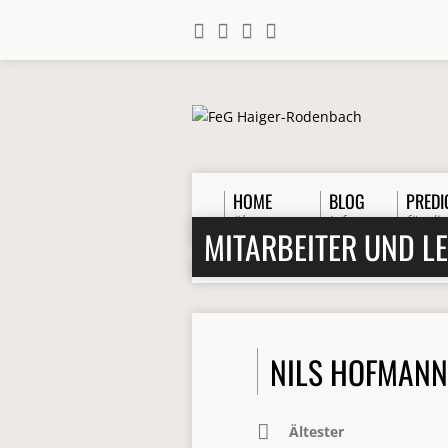
HOME
BLOG
PREDI
über uns
Infos
für die
MITARBEITER UND L
Home
>
Personen
>
Gemeindeleitung
NILS HOFMANN
Ältester