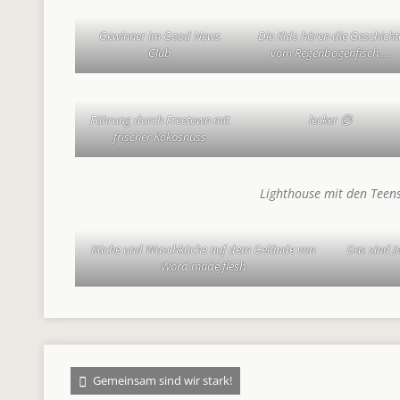
Gewinner im Good News
Die Kids hören die Geschicht
Club
vom Regenbogenfisch …
Führung durch Freetown mit
lecker 😋
frischer Kokosnuss
Lighthouse mit den Teen
Küche und Waschküche auf dem Gelände von
Das sind J
Word made flesh
Gemeinsam sind wir stark!