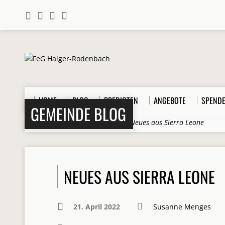
HOME
BLOG
PREDIGTEN
ANGEBOTE
SPEND
GEMEINDE BLOG
Home
>
Beiträge
>
Allgemein
>
Neues aus Sierra Leone
NEUES AUS SIERRA LEONE
21. April 2022
Susanne Menges