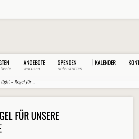
GTEN
ANGEBOTE
SPENDEN
KALENDER
KON
 Seele
wachsen
unterstützen
 light – Regel für…
EGEL FÜR UNSERE
E