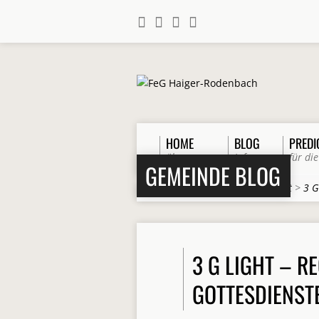
HOME
BLOG
PREDI
über uns
Infos
für die
GEMEINDE BLOG
Home
>
Beiträge
>
Gemeinschaft
>
3 G
3 G LIGHT – R
GOTTESDIENST