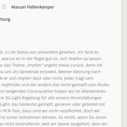
Manuel Fleßenkämper
ltung
(s. o.) im Status von jemandem gesehen. Ich fand es
f, warum es in der Regel gut ist, sich impfen zu lassen.
as das Theme „Impfen“ angeht etwas zurück, denn ich
ma uns als Gemeinde entzweit. Meiner Meinung nach
 er sich impfen lässt oder nicht. Jeder trägt sein
s Impfrisiko und der andere das Nicht-geimpft-sein-Risiko.
end steigenden Coronazahlen haben wir im Ältestenkreis
ne 3G-Light Regelung für alle unsere Veranstaltungen
Light, das bedeutet geimpft, genesen oder getestet mit
n PCR-Test, dazu sind wir nicht verpflichtet, doch wir
nst sicher teilnehmen können. Es reicht, wenn Du einen
s nicht kontrollieren, weil wir davon ausgehen, dass wir