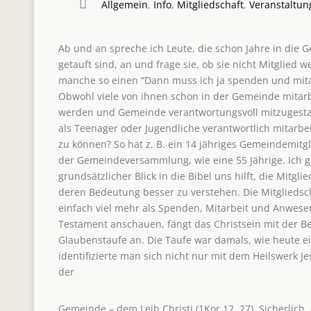
Allgemein
,
Info
,
Mitgliedschaft
,
Veranstaltun
Ab und an spreche ich Leute, die schon Jahre in die
getauft sind, an und frage sie, ob sie nicht Mitglie
manche so einen “Dann muss ich ja spenden und mita
Obwohl viele von ihnen schon in der Gemeinde mitarbe
werden und Gemeinde verantwortungsvoll mitzugestalt
als Teenager oder Jugendliche verantwortlich mitarb
zu können? So hat z. B. ein 14 jähriges Gemeindemitg
der Gemeindeversammlung, wie eine 55 Jährige. Ich g
grundsätzlicher Blick in die Bibel uns hilft, die Mitg
deren Bedeutung besser zu verstehen. Die Mitgliedsch
einfach viel mehr als Spenden, Mitarbeit und Anwes
Testament anschauen, fängt das Christsein mit der Be
Glaubenstaufe an. Die Taufe war damals, wie heute ei
identifizierte man sich nicht nur mit dem Heilswerk Je
der
Gemeinde – dem Leib Christi (1Kor 12, 27). Sicherlich