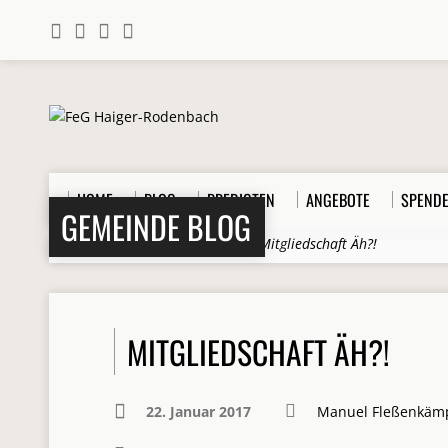
HOME
BLOG
PREDIGTEN
ANGEBOTE
SPEND
GEMEINDE BLOG
Home
>
Beiträge
>
Allgemein
>
Mitgliedschaft Äh?!
MITGLIEDSCHAFT ÄH?!
22. Januar 2017
Manuel Fleßenkäm