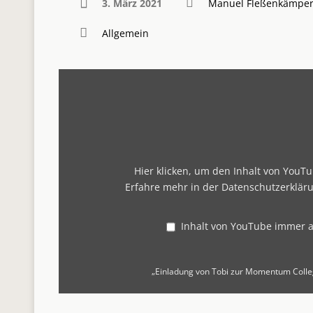
3. März 2021
Manuel Fleßenkämpe
Allgemein
„Einladung
von
Tobi
zur
Momentum
College
online
Tour
2021“
von
Hier klicken, um den Inhalt von YouT
YouTube
Erfahre mehr in der
Datenschutzerklär
anzeigen
Inhalt von YouTube immer 
„Einladung von Tobi zur Momentum Colleg