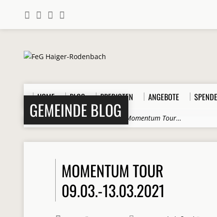
HOME
BLOG
PREDIGTEN
ANGEBOTE
SPEND
GEMEINDE BLOG
Home
>
Beiträge
>
Allgemein
>
Momentum Tour…
MOMENTUM TOUR
09.03.-13.03.2021