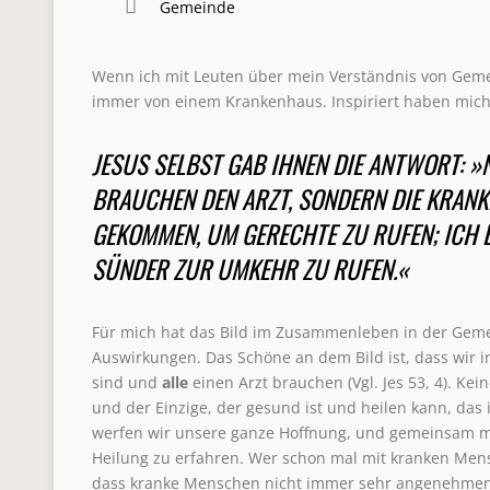
Gemeinde
Wenn ich mit Leuten über mein Verständnis von Geme
immer von einem Krankenhaus. Inspiriert haben mich d
JESUS SELBST GAB IHNEN DIE ANTWORT: »
BRAUCHEN DEN ARZT, SONDERN DIE KRANKE
GEKOMMEN, UM GERECHTE ZU RUFEN; ICH 
SÜNDER ZUR UMKEHR ZU RUFEN.«
Für mich hat das Bild im Zusammenleben in der Geme
Auswirkungen. Das Schöne an dem Bild ist, dass wir
sind und
alle
einen Arzt brauchen (Vgl. Jes 53, 4). Kein
und der Einzige, der gesund ist und heilen kann, das i
werfen wir unsere ganze Hoffnung, und gemeinsam 
Heilung zu erfahren. Wer schon mal mit kranken Mens
dass kranke Menschen nicht immer sehr angenehmen s