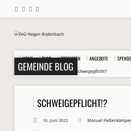
HOME
BLOG
PREDIGTEN
ANGEBOTE
SPEND
GEMEINDE BLOG
Home
>
Beiträge
>
Gemeinde
>
Schweigepflicht!?
SCHWEIGEPFLICHT!?
18. Juni 2022
Manuel Fleßenkämpe