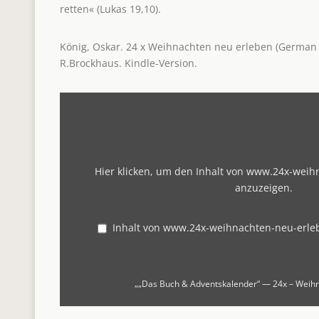
retten« (Lukas 19,10).
König, Oskar. 24 x Weihnachten neu erleben (German E
R.Brockhaus. Kindle-Version.
„„Das
Buch
&
Adventskalender“
—
24x
–
Hier klicken, um den Inhalt von www.24x-wei
Weihnachten
neu
anzuzeigen.
erleben“
von
www.24x-
weihnachten-
Inhalt von www.24x-weihnachten-neu-erle
neu-
erleben.de
anzeigen
„„Das Buch & Adventskalender“ — 24x – Weihna