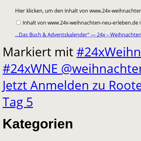
„„Das
Hier klicken, um den Inhalt von www.24x-weihnachte
Buch
&
Inhalt von www.24x-weihnachten-neu-erleben.de
Adventskalender“
—
24x
„„Das Buch & Adventskalender“ — 24x – Weihnachten 
–
Weihnachten
Markiert mit
#24xWeihn
neu
erleben“
von
www.24x-
#24xWNE @weihnachte
weihnachten-
neu-
erleben.de
Jetzt Anmelden zu Root
anzeigen
Tag 5
Kategorien